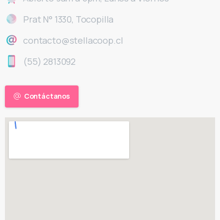
Prat N° 1330, Tocopilla
contacto@stellacoop.cl
(55) 2813092
Contáctanos