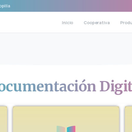
opilla
Inicio
Cooperativa
Prod
ocumentación
Digi