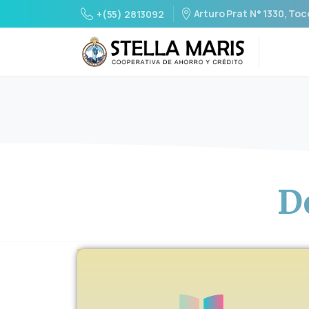
Arturo Prat N° 1330, Toc
+(55) 2813092
D