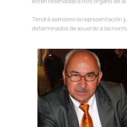
estén reservadas a otro órgano de la
Tendrá asimismo la representación jud
determinados de acuerdo a las norma